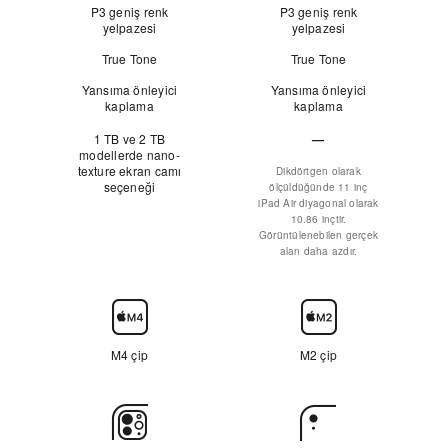
Yok
P3 geniş renk
P3 geniş renk
yelpazesi
yelpazesi
True Tone
True Tone
Yansıma önleyici
Yansıma önleyici
kaplama
kaplama
1 TB ve 2 TB
—
modellerde nano-
Yok
texture ekran camı
Dikdörtgen olarak
seçeneği
ölçüldüğünde 11 inç
iPad Air diyagonal olarak
10.86 inçtir.
Görüntülenebilen gerçek
alan daha azdır.
Çip
M4 çip
M2 çip
Arka
Kamera