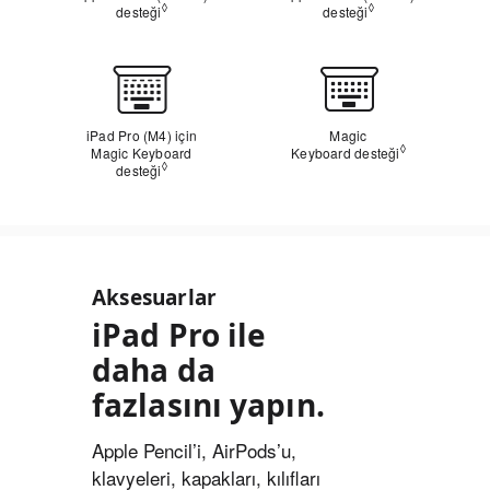
◊
◊
desteği
Yasal açıklama dipnotuna bakın
desteği
Yasal açıklama di
Klavye
iPad Pro (M4) için
Magic
◊
Magic Keyboard
Keyboard desteği
Yasal açıkla
◊
desteği
Yasal açıklama dipnotuna bakın
Aksesuarlar
iPad Pro ile
daha da
fazlasını yapın.
Apple Pencil’i, AirPods’u,
klavyeleri, kapakları, kılıfları