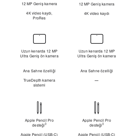
12 MP Geniş kamera
12 MP Geniş kamera
4K video kaydı,
4K video kaydı
ProRes
Ön
Kamera
Uzun kenarda 12 MP
Uzun kenarda 12 MP
Ultra Geniş ön kamera
Ultra Geniş ön kamera
Ana Sahne özelliği
Ana Sahne özelliği
TrueDepth kamera
—
sistemi
Yok
Apple
Pencil
ile
Apple Pencil Pro
Apple Pencil Pro
uyumluluk
◊
◊
desteği
Yasal açıklama dipnotuna bakın
desteği
Yasal açıklama di
Apple Pencil (USB-C)
Apple Pencil (USB-C)