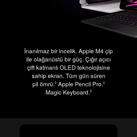
İnanılmaz bir incelik. Apple M4 çip
ile olağanüstü bir güç. Çığır açıcı
çift katmanlı OLED teknolojisine
sahip ekran. Tüm gün süren
pil ömrü.
Yasal açıklama dipnotuna bakı
Apple Pencil Pro.
Yasal açıkl
◊
◊
Magic Keyboard.
Yasal açıklama d
◊