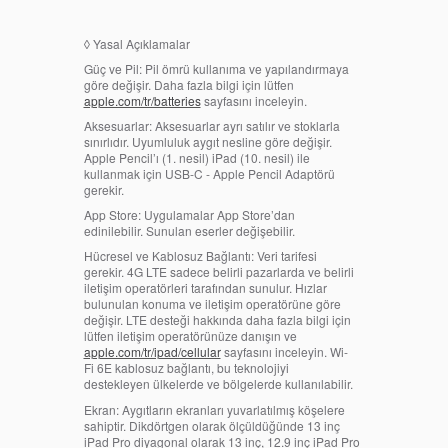
◊
Yasal Açıklamalar
Güç ve Pil:
Pil ömrü kullanıma ve yapılandırmaya
göre değişir. Daha fazla bilgi için lütfen
apple.com/tr/batteries
sayfasını inceleyin.
Aksesuarlar:
Aksesuarlar ayrı satılır ve stoklarla
sınırlıdır. Uyumluluk aygıt nesline göre değişir.
Apple Pencil’ı (1. nesil) iPad (10. nesil) ile
kullanmak için USB-C - Apple Pencil Adaptörü
gerekir.
App Store:
Uygulamalar App Store’dan
edinilebilir. Sunulan eserler değişebilir.
Hücresel ve Kablosuz Bağlantı:
Veri tarifesi
gerekir. 4G LTE sadece belirli pazarlarda ve belirli
iletişim operatörleri tarafından sunulur. Hızlar
bulunulan konuma ve iletişim operatörüne göre
değişir. LTE desteği hakkında daha fazla bilgi için
lütfen iletişim operatörünüze danışın ve
apple.com/tr/ipad/cellular
sayfasını inceleyin. Wi-
Fi 6E kablosuz bağlantı, bu teknolojiyi
destekleyen ülkelerde ve bölgelerde kullanılabilir.
Ekran:
Aygıtların ekranları yuvarlatılmış köşelere
sahiptir. Dikdörtgen olarak ölçüldüğünde 13 inç
iPad Pro diyagonal olarak 13 inç, 12.9 inç iPad Pro