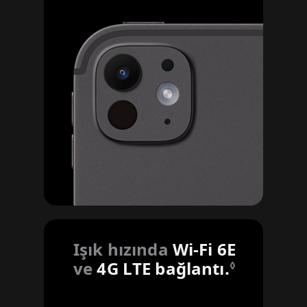
Işık hızında
Wi-Fi 6E
ve
4G LTE bağlantı.
Yasal aç
◊