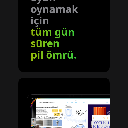
oynamak
için
tüm gün
süren
pil ömrü.