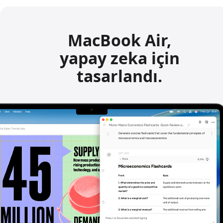
m
a
MacBook Air,
d
yapay zeka için
i
tasarlandı.
p
n
o
t
u
n
a
b
a