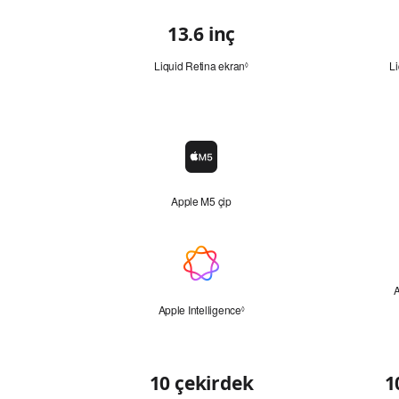
13.6
inç
Hızlı
Bakış
Liquid Retina ekran
Yasal
Li
◊
açıklama
dipnotuna
bakın.
Çip
Çip
simgesi
Apple M5 çip
Apple Intelligence
A
Apple Intelligence
Yasal
◊
açıklama
dipnotuna
bakın.
CPU
10 çekirdek
1