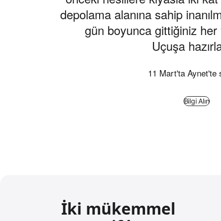
depolama alanına sahip inanılm
s
gün boyunca gittiğiniz her
a
Uçuşa hazırla
l
a
11 Mart'ta Aynet'te s
ç
ı
Bilgi Alın
k
l
a
m
a
d
i
İki mükemmel
p