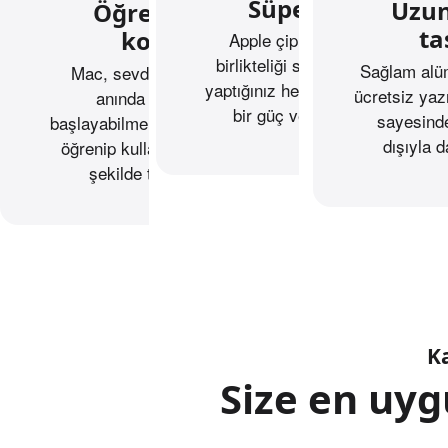
Süper hızlı.
Uzun
Öğrenmek
ta
kolay.
Apple çip ile macOS’in
birlikteliği sayesinde Mac,
Sağlam alü
Mac, sevdiğiniz şeyleri
yaptığınız her şeye inanılmaz
ücretsiz yaz
anında yapmaya
bir güç ve hız katıyor.
sayesinde
başlayabilmeniz için kolayca
dışıyla 
öğrenip kullanabileceğiniz
şekilde tasarlandı.
Ka
Size en uy