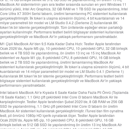
MacBook Air sistemlerinin yanı sıra testler sırasında sunulan en yeni Windows 11
sürümü yüklü, Intel Arc Graphics, 32 GB RAM ve 1 TB SSD ile yapılandırılmış, Intel
Core Ultra X7 300H Serisi tabanlı, üretimi tamamlanmış PC sistemleri kullanılarak
gerçekleştirilmiştir. İlk token’a ulaşma süresinin ölçümü, 4 bit kuantalamalı ve 14
milyar parametreli bir model ve LM Studio 0.4.2 (Derleme 2) kullanılarak 8K
token’lık bir istemle gerçekleştirilmiştir. Tüm ünitelerde eşdeğer ekran parlaklığı
ayarları kullanılmıştır. Performans testleri belirli bilgisayar sistemleri kullanılarak
gerçekleştirilmiştir ve MacBook Air’in yaklaşık performansını yansıtmaktadır.
M1 Çipli MacBook Air’den 9,5 Kata Kadar Daha Hızlı:
Testler Apple tarafından
Ocak 2026’da, Apple M5 çip, 10 çekirdekli CPU, 10 çekirdekli GPU, 32 GB birleşik
bellek ve 4 TB SSD ile yapılandırılmış, ön üretim 13 inç ve 15 inç MacBook Air
sistemleri ve Apple M1 çip, 8 çekirdekli CPU, 8 çekirdekli GPU, 16 GB birleşik
bellek ve 2 TB SSD ile yapılandırılmış, üretimi tamamlanmış MacBook Air
sistemleri kullanılarak gerçekleştirilmiştir. İlk token’a ulaşma süresinin ölçümü, 4 bit
kuantalamalı ve 14 milyar parametreli bir model ve LM Studio 0.4.1 (Derleme 1)
kullanılarak 8K token’lık bir istemle gerçekleştirilmiştir. Performans testleri belirli
bilgisayar sistemleri kullanılarak gerçekleştirilmiştir ve MacBook Air’in yaklaşık
performansını yansıtmaktadır.
Intel tabanlı MacBook Air’e Kıyasla 6 Saate Kadar Daha Fazla Pil Ömrü (Toplamda
18 Saate Kadar):
1.1 GHz çift çekirdekli Intel Core i3 tabanlı MacBook Air ile
karşılaştırılmıştır. Testler Apple tarafından Şubat 2020’de, 8 GB RAM ve 256 GB
SSD ile yapılandırılmış, 1.1 GHz çift çekirdekli Intel Core i3 tabanlı ön üretim
MacBook Air sistemleri kullanılarak gerçekleştirilmiştir. iTunes’dan film oynatma
testi, pil ömrünü 1080p HD içerik oynatarak ölçer. Testler Apple tarafından
Ocak 2026’da, Apple M5 çip, 10 çekirdekli CPU, 8 çekirdekli GPU, 16 GB
birleşik bellek ve 512 GB SSD ile yapılandırılmış ön üretim 13 inç MacBook Air