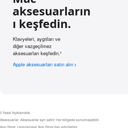
aksesuarların
ı keşfedin.
Klavyeleri, aygıtları ve
diğer vazgeçilmez
aksesuarları keşfedin.
Y
◊
a
Apple aksesuarları satın alın
s
a
l
a
ç
ı
k
◊
Yasal Açıklamalar
l
Aksesuarlar:
Aksesuarlar ayrı satılır; her bölgede sunulmayabilir.
a
App Store:
Uygulamalar App Store’dan edinilebilir.