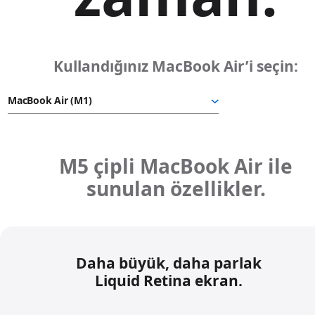
b
a
k
ı
Kullandığınız MacBook Air’i seçin:
n
.
M5 çipli MacBook Air ile
sunulan özellikler.
Daha büyük, daha parlak
Liquid Retina ekran.