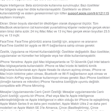
m
Apple Intelligence:
Beta sürümünde kullanıma sunulmuştur. Bazı özellikler
a
her bölgede veya her dilde kullanılamayabilir. Özelliklerin ve dillerin
kullanılabilirliği ve sistem gereksinimleri için lütfen
support.apple.com/tr-tr/121115
d
sayfasını inceleyin.
i
Ekran:
Ekran boyutu standart bir dikdörtgen olarak diyagonal ölçülür. Tüm
p
MacBook ekranlarının üst kısmındaki yuvarlatılmış köşeler nedeniyle gerçek ekran
alanı biraz daha azdır. 24 inç iMac iMac ve 13 inç Neo gerçek ekran boyutları 23.5
n
inç ve 13 inçtir.
o
FaceTime:
FaceTime görüntülü arama özelliği için, arayanın ve arananın
FaceTime özellikli bir aygıta ve Wi‑Fi bağlantısına sahip olması gerekir.
t
Özellik, Uygulama ve Hizmet Kullanılabilirliği:
Özellikler değişebilir. Bazı özellikler,
u
uygulamalar ve hizmetler her bölgede veya her dilde kullanılamayabilir.
n
iPhone Yansıtma:
Apple çipli Mac bilgisayarlarda ve T2 Güvenlik Çipli Intel tabanlı
a
Mac bilgisayarlarda kullanılabilir. iPhone ve Mac’inizde iki faktörlü kimlik
doğrulama kullanılarak aynı Apple Hesabı ile oturum açılmış olması, iPhone ve
b
Mac’inizin birbirine yakın olması, Bluetooth ve Wi-Fi bağlantısının açık olması ve
a
Mac’inizin AirPlay veya Sidecar kullanmıyor olması gerekir. Bazı iPhone özellikleri
(örneğin kamera ve mikrofon) iPhone Yansıtma özelliğiyle uyumlu değildir.
k
compatible with iPhone Mirroring.
ı
Mesajlar Uygulamasında Canlı Çeviri Özelliği:
Mesajlar uygulamasında Canlı
n
Çeviri özelliği; uyumlu bir iPhone, iPad veya Mac’te Apple Intelligence
etkinleştirildiğinde ve Apple Intelligence’ın etkin olduğu bir iPhone ile eşleştirilmiş
.
Apple Watch Series 9 ve daha yeni modelleri, Apple Watch Ultra 2 ve daha yeni
modelleri ve Apple Watch SE 3’te Almanca, Çince (Basitleştirilmiş), Çince