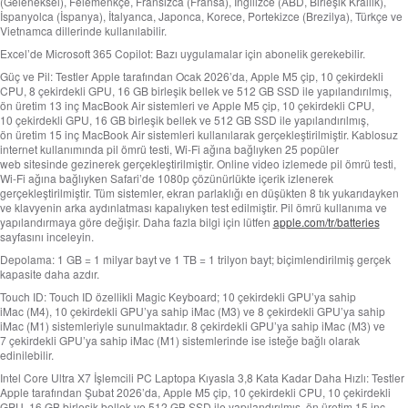
(Geleneksel), Felemenkçe, Fransızca (Fransa), İngilizce (ABD, Birleşik Krallık),
İspanyolca (İspanya), İtalyanca, Japonca, Korece, Portekizce (Brezilya), Türkçe ve
Vietnamca dillerinde kullanılabilir.
Excel’de Microsoft 365 Copilot:
Bazı uygulamalar için abonelik gerekebilir.
Güç ve Pil:
Testler Apple tarafından Ocak 2026’da, Apple M5 çip, 10 çekirdekli
CPU, 8 çekirdekli GPU, 16 GB birleşik bellek ve 512 GB SSD ile yapılandırılmış,
ön üretim 13 inç MacBook Air sistemleri ve Apple M5 çip, 10 çekirdekli CPU,
10 çekirdekli GPU, 16 GB birleşik bellek ve 512 GB SSD ile yapılandırılmış,
ön üretim 15 inç MacBook Air sistemleri kullanılarak gerçekleştirilmiştir. Kablosuz
internet kullanımında pil ömrü testi, Wi-Fi ağına bağlıyken 25 popüler
web sitesinde gezinerek gerçekleştirilmiştir. Online video izlemede pil ömrü testi,
Wi-Fi ağına bağlıyken Safari’de 1080p çözünürlükte içerik izlenerek
gerçekleştirilmiştir. Tüm sistemler, ekran parlaklığı en düşükten 8 tık yukarıdayken
ve klavyenin arka aydınlatması kapalıyken test edilmiştir. Pil ömrü kullanıma ve
yapılandırmaya göre değişir. Daha fazla bilgi için lütfen
apple.com/tr/batteries
sayfasını inceleyin.
Depolama:
1 GB = 1 milyar bayt ve 1 TB = 1 trilyon bayt; biçimlendirilmiş gerçek
kapasite daha azdır.
Touch ID:
Touch ID özellikli Magic Keyboard; 10 çekirdekli GPU’ya sahip
iMac (M4), 10 çekirdekli GPU’ya sahip iMac (M3) ve 8 çekirdekli GPU’ya sahip
iMac (M1) sistemleriyle sunulmaktadır. 8 çekirdekli GPU’ya sahip iMac (M3) ve
7 çekirdekli GPU’ya sahip iMac (M1) sistemlerinde ise isteğe bağlı olarak
edinilebilir.
Intel Core Ultra X7 İşlemcili PC Laptopa Kıyasla 3,8 Kata Kadar Daha Hızlı:
Testler
Apple tarafından Şubat 2026’da, Apple M5 çip, 10 çekirdekli CPU, 10 çekirdekli
GPU, 16 GB birleşik bellek ve 512 GB SSD ile yapılandırılmış, ön üretim 15 inç