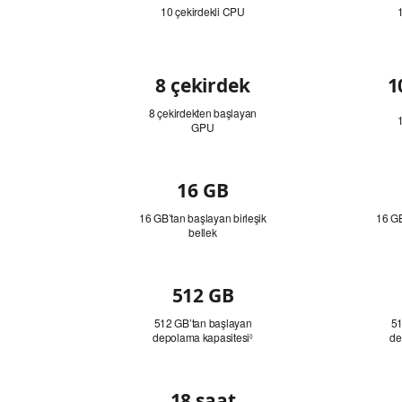
10 çekirdekli CPU
GPU
8 çekirdek
1
8 çekirdekten başlayan
GPU
Bellek
16 GB
16 GB’tan başlayan birleşik
16 GB
bellek
Depolama
512 GB
Kapasitesi
512 GB’tan başlayan
51
depolama kapasitesi
Yasal
de
◊
açıklama
dipnotuna
bakın.
Pil
18 saat