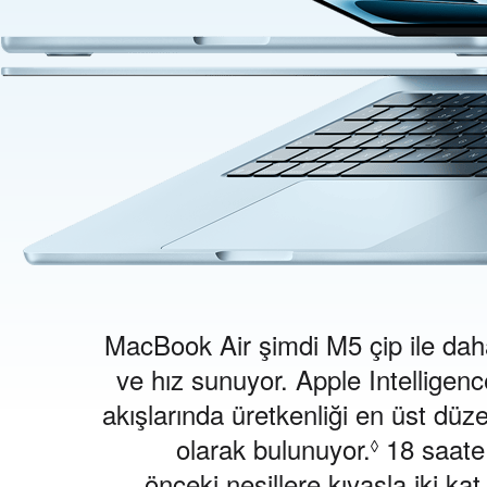
MacBook Air şimdi M5 çip ile da
ve hız sunuyor. Apple Intelligen
akışlarında üretkenliği en üst düz
olarak bulunuyor.
Y
18 saate 
◊
önceki nesillere kıyasla iki ka
a