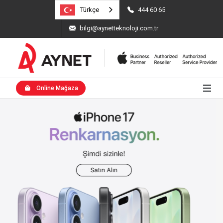
444 60 65
Türkçe
bilgi@aynetteknoloji.com.tr
Online Mağaza