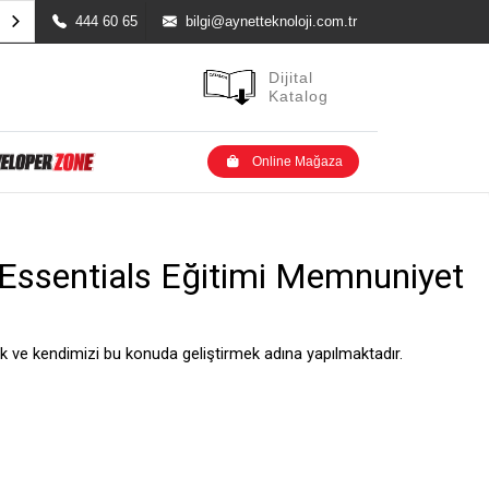
444 60 65
bilgi@aynetteknoloji.com.tr
Dijital
Katalog
Outlet Ürünler
Online Mağaza