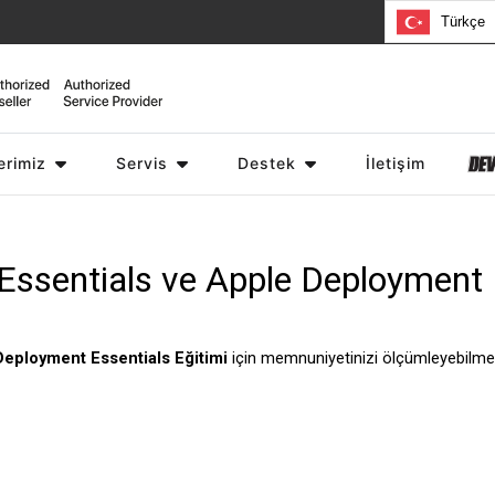
Türkçe
erimiz
iPad
Watch
Servis
AirPods
Destek
Apple TV
İletişim
Aksesuarlar