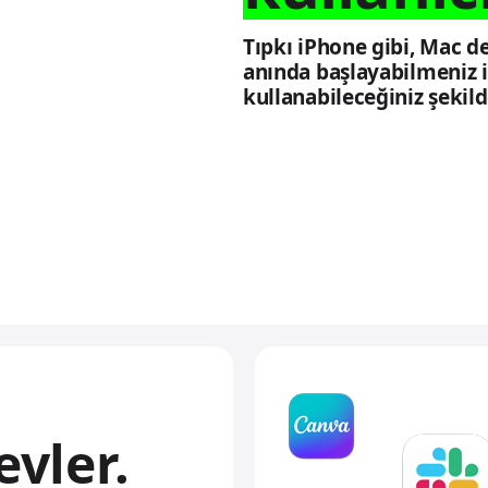
Tıpkı iPhone gibi, Mac de
anında başlayabilmeniz 
kullanabileceğiniz şekild
evler.