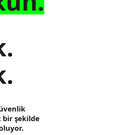
ün.
k.
k.
güvenlik
bir şekilde
oluyor.