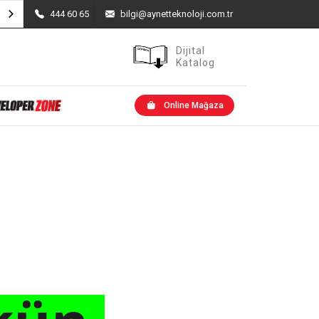
444 60 65
bilgi@aynetteknoloji.com.tr
Dijital
Katalog
Outlet Ürünler
Online Mağaza