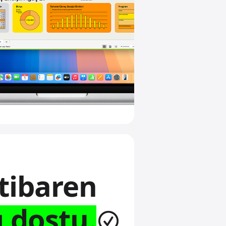
tibaren
ı dostu.