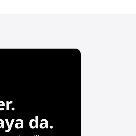
r.
ya da.