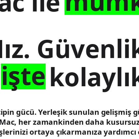
mümk
c ile
ız. Güvenli
işte
kolaylı
ipin gücü. Yerleşik sunulan gelişmiş 
i. Mac, her zamankinden daha kusursuz 
 işlerinizi ortaya çıkarmanıza yardımcı 