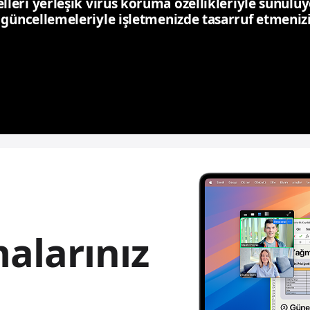
eri yerleşik virüs koruma özellikleriyle sunulu
güncellemeleriyle işletmenizde tasarruf etmenizi
alarınız