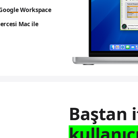
e Google Workspace
ercesi Mac ile
Baştan i
kullanıc