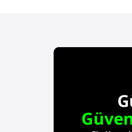
G
Güvenl