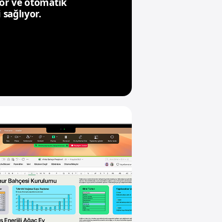
yor ve otomatik
 sağlıyor.