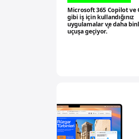
Microsoft 365 Copilot v
gibi iş için kullandığınız
uygulamalar ve daha binl
◊
uçuşa geçiyor.
Y
a
s
a
l
a
ç
ı
k
l
a
m
a
d
i
p