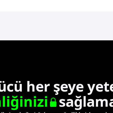
ücü her şeye yete
iğinizi
sağlama