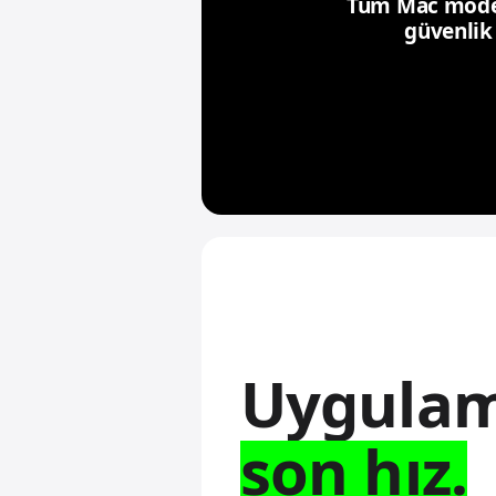
Tüm Mac modell
güvenlik 
Uygulam
son hız.