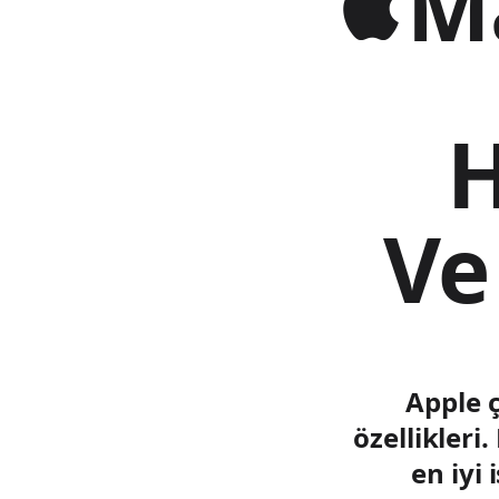
Ma
H
Ve
Apple ç
özellikler
en iyi